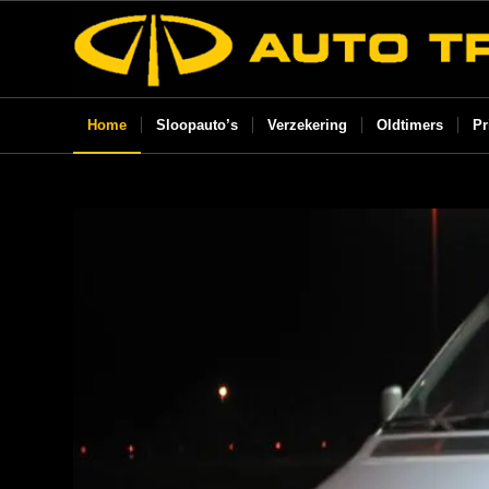
Home
Sloopauto’s
Verzekering
Oldtimers
Pr