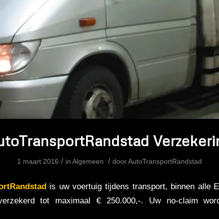
utoTransportRandstad Verzekeri
/
/
1 maart 2016
in
Algemeen
door
AutoTransportRandstad
ortRandstad
is uw voertuig tijdens transport, binnen alle 
k verzekerd tot maximaal € 250.000,-. Uw no-claim word