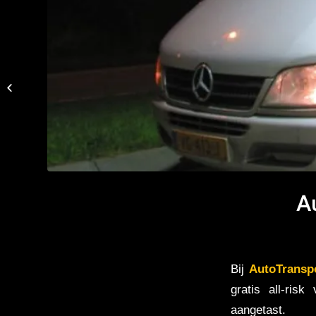
AutoTransportRandstad
Oldtimers
A
Bij
AutoTransp
gratis all-ris
aangetast.